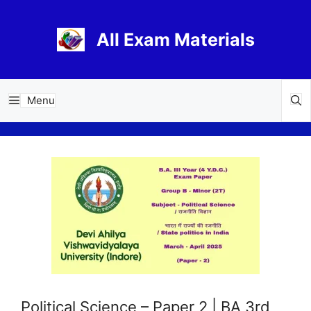
Skip
to
All Exam Materials
content
Menu
Political Science – Paper 2 | BA 3rd