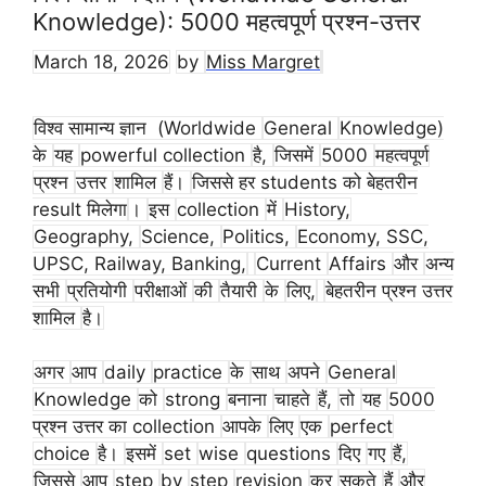
Knowledge): 5000 महत्वपूर्ण प्रश्न-उत्तर
March 18, 2026
by
Miss Margret
विश्व सामान्य ज्ञान (Worldwide
General
Knowledge)
के
यह
powerful collection
है,
जिसमें
5000
महत्वपूर्ण
प्रश्न
उत्तर
शामिल
हैं।
जिससे हर students को बेहतरीन
result मिलेगा
।
इस
collection
में
History,
Geography,
Science,
Politics,
Economy, SSC,
UPSC, Railway, Banking,
Current
Affairs
और
अन्य
सभी
प्रतियोगी
परीक्षाओं
की
तैयारी
के
लिए,
बेहतरीन प्रश्न उत्तर
शामिल
है।
अगर
आप
daily
practice
के
साथ
अपने
General
Knowledge
को
strong
बनाना
चाहते
हैं,
तो
यह
5000
प्रश्न उत्तर का collection
आपके
लिए
एक
perfect
choice
है।
इसमें
set
wise
questions
दिए
गए
हैं,
जिससे
आप
step
by
step
revision
कर
सकते
हैं
और