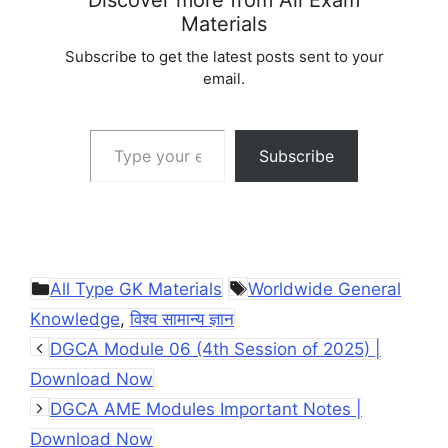
Materials
Subscribe to get the latest posts sent to your
email.
Type your email…
Subscribe
Categories
Tags
All Type GK Materials
Worldwide General
Knowledge
,
विश्व सामान्य ज्ञान
DGCA Module 06 (4th Session of 2025) |
Download Now
DGCA AME Modules Important Notes |
Download Now