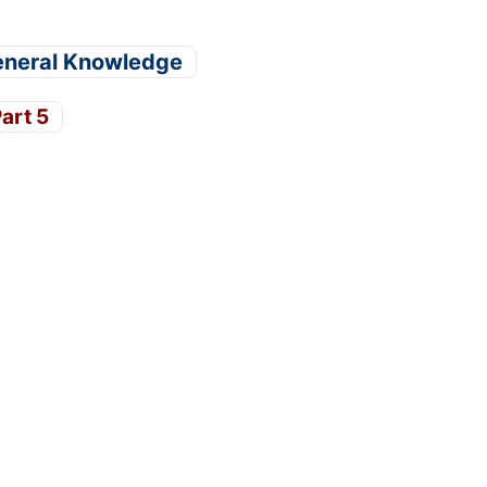
eneral Knowledge
art 5